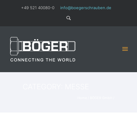
+49 521 40080-0
info@boegerschrauben.de
CATEGORY: MESSE
Home
/
BÖGER GmbH
/